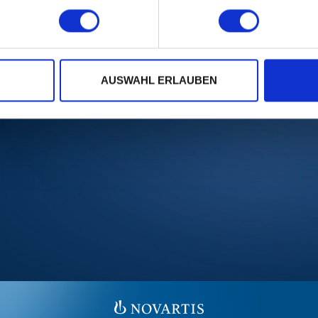
LEANS
AUSWAHL ERLAUBEN
D