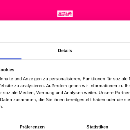
BRASS BAND
Details
994, 15 UHR | SPI
Cookies
nhalte und Anzeigen zu personalisieren, Funktionen für soziale
Website zu analysieren. Außerdem geben wir Informationen zu I
r soziale Medien, Werbung und Analysen weiter. Unsere Partner
 Daten zusammen, die Sie ihnen bereitgestellt haben oder die s
S
n.
D
Präferenzen
Statistiken