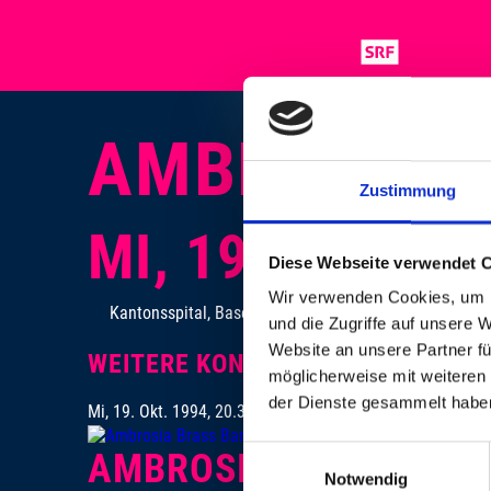
AMBROSIA 
Zustimmung
MI, 19. OKT. 1
Diese Webseite verwendet 
Wir verwenden Cookies, um I
Kantonsspital, Basel
und die Zugriffe auf unsere 
Website an unsere Partner fü
WEITERE KONZERTE
möglicherweise mit weiteren
NEW ORLEAN
der Dienste gesammelt habe
Mi, 19. Okt. 1994, 20.30 Uhr
Einwilligungsauswahl
AMBROSIA BRASS BAN
Notwendig