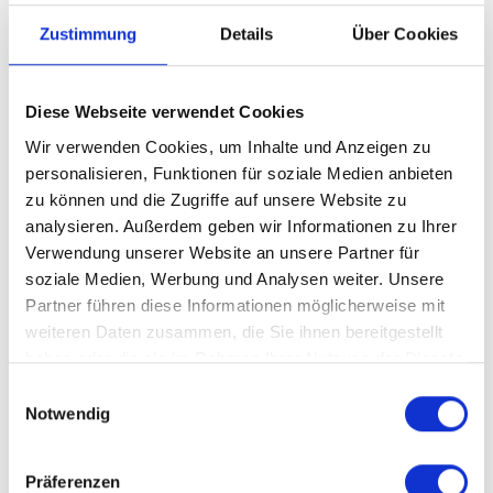
Backline Blog
Zustimmung
Details
Über Cookies
Newsletter
On Air
Production
Medien
Helfer/Jobs
Kontakt
Diese Webseite verwendet Cookies
Wir verwenden Cookies, um Inhalte und Anzeigen zu
personalisieren, Funktionen für soziale Medien anbieten
zu können und die Zugriffe auf unsere Website zu
analysieren. Außerdem geben wir Informationen zu Ihrer
Verwendung unserer Website an unsere Partner für
soziale Medien, Werbung und Analysen weiter. Unsere
Partner führen diese Informationen möglicherweise mit
weiteren Daten zusammen, die Sie ihnen bereitgestellt
haben oder die sie im Rahmen Ihrer Nutzung der Dienste
gesammelt haben.
Einwilligungsauswahl
Notwendig
Präferenzen