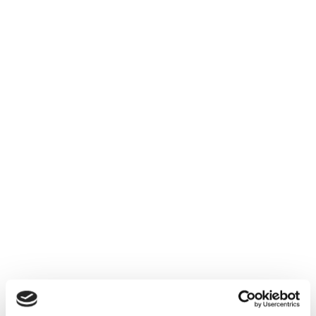
FESTIVAL
Artist History
Über uns
Festival-Geschichte
Location
Team
Zur Übersicht
Partner
TOGGLE NAVIGATION
ZURÜCK
ZURÜCK
PARTNER
Sponsoren
Gönner:innen
Weitere Unterstützer:innen
Zur Übersicht