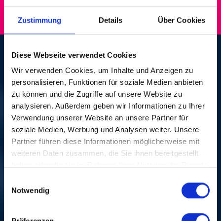
Zustimmung
Details
Über Cookies
CHUBBY CARRIER &
Diese Webseite verwendet Cookies
Wir verwenden Cookies, um Inhalte und Anzeigen zu
BAYOU SWAMP BAND
personalisieren, Funktionen für soziale Medien anbieten
zu können und die Zugriffe auf unsere Website zu
DI, 20. OKT. 1992,
analysieren. Außerdem geben wir Informationen zu Ihrer
Verwendung unserer Website an unsere Partner für
20.30 UHR | CAJUN -
soziale Medien, Werbung und Analysen weiter. Unsere
Partner führen diese Informationen möglicherweise mit
ZYDECO
weiteren Daten zusammen, die Sie ihnen bereitgestellt
haben oder die sie im Rahmen Ihrer Nutzung der Dienste
Atlantis, Basel
gesammelt haben.
Einwilligungsauswahl
Notwendig
Die Künstler Festivalausgabe 92 kamen aus den
unterschiedlichsten Bundesstaaten der USA: Am
Cajun-Zydeco-Abend wehte ein Hauch von New
Präferenzen