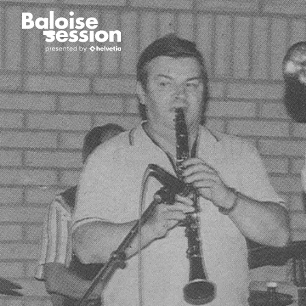
PROGRAMM
FESTIVAL
TOGGLE
NAVIGATION
LINE-UP & TICKETS
ARTIST HISTORY
CLUB VIP-PACKAGES
ÜBER UNS
GUTSCHEIN
FESTIVAL-GESCHICHTE
LOCATION
TEAM