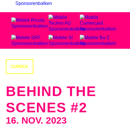
ZURÜCK
BEHIND THE
SCENES
#2
16. NOV. 2023