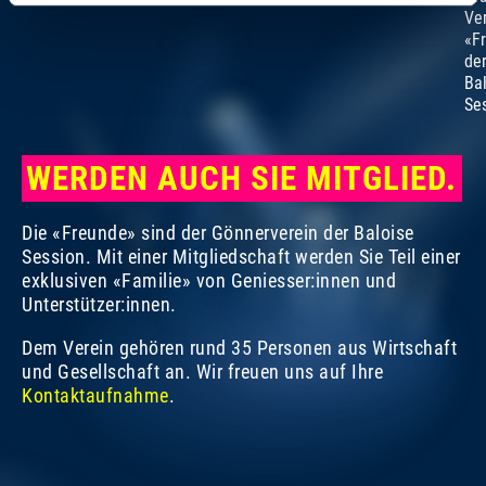
Ve
«F
de
Ba
Se
WERDEN AUCH SIE MITGLIED.
Die «Freunde» sind der Gönnerverein der Baloise
Session. Mit einer Mitgliedschaft werden Sie Teil einer
exklusiven «Familie» von Geniesser:innen und
Unterstützer:innen.
Dem Verein gehören rund 35 Personen aus Wirtschaft
und Gesellschaft an. Wir freuen uns auf Ihre
Kontaktaufnahme
.