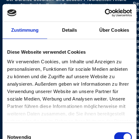
Sie
Wyss für die ideelle und finanzielle Unterstützung.
sch
es
im
wie
Zustimmung
Details
Über Cookies
da
ma
mi
Diese Webseite verwendet Cookies
se
Gä
Wir verwenden Cookies, um Inhalte und Anzeigen zu
gr
personalisieren, Funktionen für soziale Medien anbieten
Sta
zu können und die Zugriffe auf unsere Website zu
vie
analysieren. Außerdem geben wir Informationen zu Ihrer
Mu
ha
Verwendung unserer Website an unsere Partner für
erl
soziale Medien, Werbung und Analysen weiter. Unsere
Da
Partner führen diese Informationen möglicherweise mit
he
weiteren Daten zusammen, die Sie ihnen bereitgestellt
sie
haben oder die sie im Rahmen Ihrer Nutzung der Dienste
als
Eve
gesammelt haben.
Einwilligungsauswahl
un
Notwendig