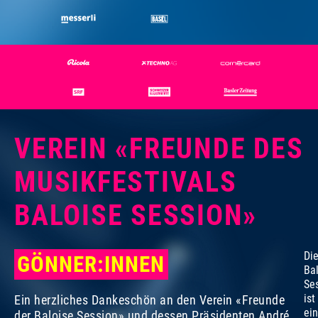
VEREIN «FREUNDE DES
MUSIKFESTIVALS
BALOISE SESSION»
Di
GÖNNER:INNEN
Ba
Se
ist
Ein herzliches Dankeschön an den Verein «Freunde
ein
der Baloise Session» und dessen Präsidenten André